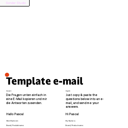
Sonder Studio
Template e-mail
Deutsch
English
Die Fragen unten einfach in 
Just copy & paste the 
eine E-Mail kopieren und mir 
questions below into an e-
die Antworten zusenden. 
mail, and send me your 
answers.  
Hallo Pascal 
Hi Pascal 
Mein Name ist: 
My Name is:
Brand/ Produktname: 
Brand/ Product name: