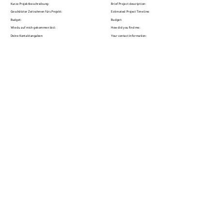
Kurze Projektbeschreibung:
Brief Project description:
Geschätzter Zeitrahmen fürs Projekt:
Estimated Project Timeline:
Budget: 
Budget:
Wie du auf mich gekommen bist:
How did you find me:
Deine Kontaktangaben: 
Your contact information: 