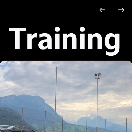
←
→
verbal
S
Training