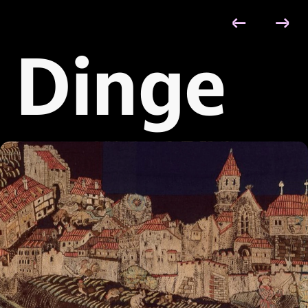
←
→
verbal
S
Dinge 